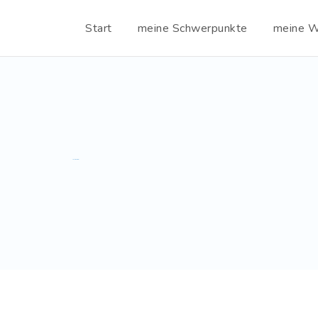
Start
meine Schwerpunkte
meine We
Tag Archives:
DBA