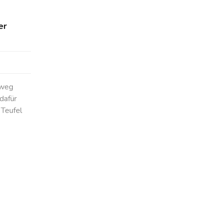
er
nweg
dafür
Teufel