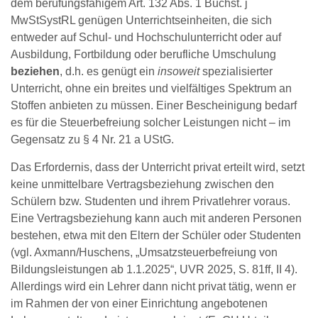
dem berufungsfähigem Art. 132 Abs. 1 Buchst. j
MwStSystRL genügen Unterrichtseinheiten, die sich
entweder auf Schul- und Hochschulunterricht oder auf
Ausbildung, Fortbildung oder berufliche Umschulung
beziehen
, d.h. es genügt ein
insoweit
spezialisierter
Unterricht, ohne ein breites und vielfältiges Spektrum an
Stoffen anbieten zu müssen. Einer Bescheinigung bedarf
es für die Steuerbefreiung solcher Leistungen nicht – im
Gegensatz zu § 4 Nr. 21 a UStG.
Das Erfordernis, dass der Unterricht privat erteilt wird, setzt
keine unmittelbare Vertragsbeziehung zwischen den
Schülern bzw. Studenten und ihrem Privatlehrer voraus.
Eine Vertragsbeziehung kann auch mit anderen Personen
bestehen, etwa mit den Eltern der Schüler oder Studenten
(vgl. Axmann/Huschens, „Umsatzsteuerbefreiung von
Bildungsleistungen ab 1.1.2025“, UVR 2025, S. 81ff, II 4).
Allerdings wird ein Lehrer dann nicht privat tätig, wenn er
im Rahmen der von einer Einrichtung angebotenen