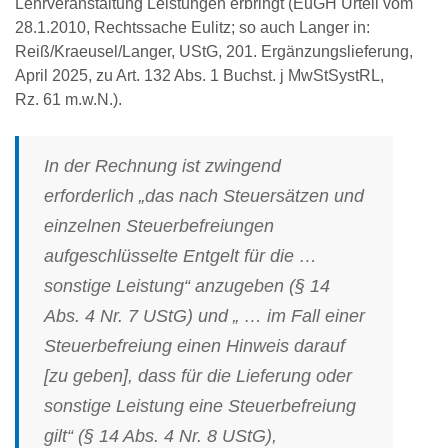
Lehrveranstaltung Leistungen erbringt (EuGH Urteil vom
28.1.2010, Rechtssache Eulitz; so auch Langer in:
Reiß/Kraeusel/Langer, UStG, 201. Ergänzungslieferung,
April 2025, zu Art. 132 Abs. 1 Buchst. j MwStSystRL,
Rz. 61 m.w.N.).
In der
Rechnung
ist zwingend
erforderlich „das nach Steuersätzen und
einzelnen Steuerbefreiungen
aufgeschlüsselte
Entgelt
für die …
sonstige Leistung“ anzugeben (§ 14
Abs. 4 Nr. 7 UStG) und „ … im Fall einer
Steuerbefreiung
einen Hinweis darauf
[zu geben], dass für die Lieferung oder
sonstige Leistung eine Steuerbefreiung
gilt“ (§ 14 Abs. 4 Nr. 8 UStG),